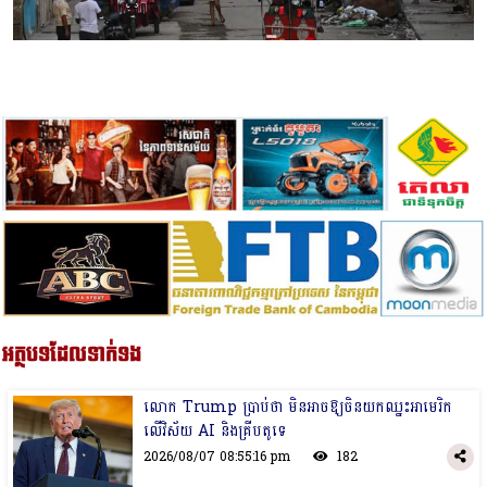
អត្ថបទដែលទាក់ទង
លោក Trump ប្រាប់​ថា មិនអាចឱ្យចិនយកឈ្នះអាមេរិក​
លើវិស័យ​ AI និងគ្រីបតូទេ
2026/08/07 08:55:16 pm
182