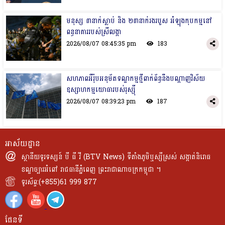
មនុស្ស ៣នាក់ស្លាប់​ និង​ ២៣នាក់រង​របួស​ អំឡុង​កុបកម្មនៅ​
ពន្ធនាគាររបស់​ស្រីលង្កា
2026/08/07 08:45:35 pm
183
សហភាពអឺរ៉ុបអនុម័តទណ្ឌកម្មថ្មីពាក់​ព័ន្ធ​នឹង​បណ្ដាញ​​វិស័យ​
ឧស្សាហកម្មយោធារបស់រុស្ស៊ី
2026/08/07 08:39:23 pm
187
អាស័យដ្ឋាន
ស្ថានីយទូរទស្សន៍ បី ធី វី (BTV News) ទីតាំងភូមិឬស្សីស្រស់ សង្កាត់និរោធ
ខណ្ឌច្បារអំពៅ រាជធានីភ្នំពេញ ព្រះរាជាណាចក្រកម្ពុជា ។
ទូរស័ព្ទ:(+855)61 999 877
ផែនទី