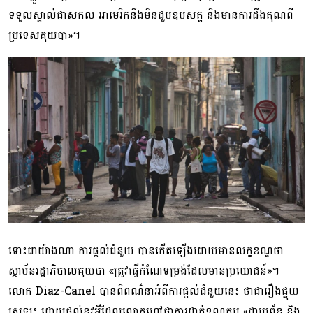
ទទួលស្គាល់ជាសកល អាមេរិកនឹងមិនជួបឧបសគ្គ និងមានការដឹងគុណពី
ប្រទេសគុយបា»។
ទោះជាយ៉ាងណា ការផ្តល់ជំនួយ បានកើតឡើងដោយមានលក្ខខណ្ឌថា
ស្ថាប័នរដ្ឋាភិបាលគុយបា «ត្រូវធ្វើកំណែទម្រង់ដែលមានប្រយោជន៍»។
លោក Diaz-Canel បានពិពណ៌នាអំពីការផ្តល់ជំនួយនេះ ថាជារឿងផ្ទុយ
ស្រឡះ ដោយផ្តល់នូវអ្វីដែលលោកហៅថាការដាក់ទណ្ឌកម្ម «ជាប្រព័ន្ធ និង