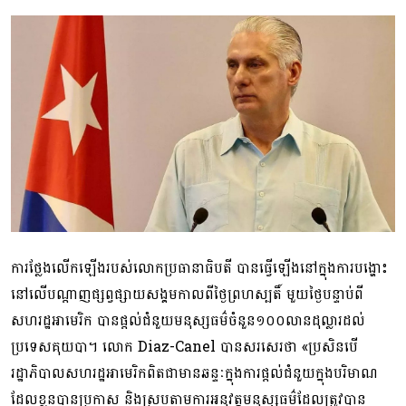
ការថ្លែងលើកឡើងរបស់លោកប្រធានាធិបតី បានធ្វើឡើងនៅក្នុងការបង្ហោះ
នៅលើបណ្តាញផ្សព្វផ្សាយសង្គមកាលពីថ្ងៃព្រហស្បតិ៍ មួយថ្ងៃបន្ទាប់ពី
សហរដ្ឋអាមេរិក បានផ្តល់ជំនួយមនុស្សធម៌ចំនួន១០០លានដុល្លារដល់
ប្រទេសគុយបា។ លោក Diaz-Canel បានសរសេរថា «ប្រសិនបើ
រដ្ឋាភិបាលសហរដ្ឋអាមេរិកពិតជាមានឆន្ទៈក្នុងការផ្តល់ជំនួយក្នុងបរិមាណ
ដែលខ្លួនបានប្រកាស និងស្របតាមការអនុវត្តមនុស្សធម៌ដែលត្រូវបាន