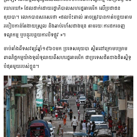
ឃោរឃៅ» ដែលដាក់ដោយរដ្ឋាភិបាលសហរដ្ឋអាមេរិក លើប្រជាជន
គុយបា។ លោកបានសរសេរថា «ផលប៉ះពាល់ អាចត្រូវបានកាត់បន្ថយតាម
របៀបកាន់តែងាយស្រួល និងឆាប់រហ័សជាងមុន តាមរយៈការដកចេញ
ទណ្ឌកម្ម ឬបន្ធូរបន្ថយការបិទផ្លូវ »។
ចាប់តាំងពីទសវត្សរ៍ឆ្នាំ១៩៦០មក ប្រទេសគុយបា ស្ថិតនៅក្រោមបម្រាម
ពាណិជ្ជកម្មយ៉ាងទូលំទូលាយពីសហរដ្ឋអាមេរិក ជាប្រទេសជិតខាងជិតស្និទ្ធ
បំផុតមួយរបស់ខ្លួន។