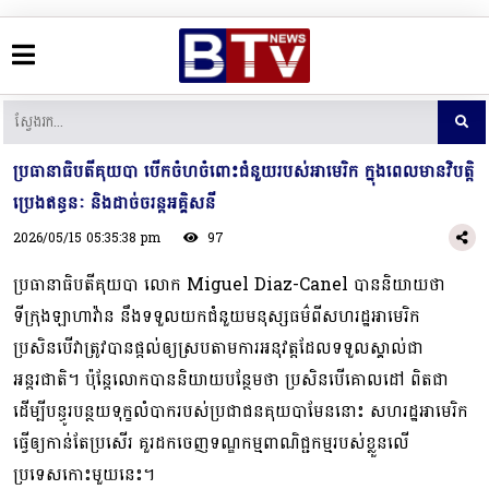
ប្រធានាធិបតីគុយបា បើកចំហចំពោះជំនួយរបស់អាមេរិក ក្នុងពេលមានវិបត្តិ
ប្រេងឥន្ធនៈ និងដាច់ចរន្តអគ្គិសនី
2026/05/15 05:35:38 pm
97
ប្រធានាធិបតីគុយបា លោក Miguel Diaz-Canel បាននិយាយថា
ទីក្រុងឡាហាវ៉ាន នឹងទទួលយកជំនួយមនុស្សធម៌ពីសហរដ្ឋអាមេរិក
ប្រសិនបើវាត្រូវបានផ្តល់ឲ្យស្របតាមការអនុវត្តដែលទទួលស្គាល់ជា
អន្តរជាតិ។ ប៉ុន្តែលោកបាននិយាយបន្ថែមថា ប្រសិនបើគោលដៅ ពិតជា
ដើម្បីបន្ធូរបន្ថយទុក្ខលំបាករបស់ប្រជាជនគុយបាមែននោះ សហរដ្ឋអាមេរិក
ធ្វើឲ្យកាន់តែប្រសើរ គួរដកចេញទណ្ឌកម្មពាណិជ្ជកម្មរបស់ខ្លួនលើ
ប្រទេសកោះមួយនេះ។