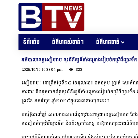
ទំព័រដើម
ព័ត៌មានសំខាន់ៗ
ព័ត៌មានជាតិ
អភិបាលខេត្តសៀមរាប ចុះពិនិត្យទីតាំងគ្រោងរៀបចំកម្មវិធីផ្សារទ
2025/10/15 10:38:04 pm
323
សៀមរាប៖ នៅព្រឹកថ្ងៃទី១៥ ខែតុលានេះ ឯកឧត្ដម ប្រាក់ សោភ័ណ
ការងារ និងអ្នកពាក់ព័ន្ធចុះពិនិត្យទីតាំងគ្រោងរៀបចំកម្មវិធីផ្សារ
ព្រះខែ អកអំបុក ឆ្នាំ២០២៥ក្នុងពេលខាងមុខនេះ។
ជារៀងរាល់ឆ្នាំ សហភាពសហព័ន្ធយុវជនកម្ពុជាខេត្តសៀមរាប តែងតែប
ការរៀបចំកម្មវិធីផ្សារទឹក និងជិះទូកកំសាន្ត នាឱកាសព្រះរាជពិធីប
ព្រះរាជពិធីបុណ្យអុំទូក បណ្ដែតប្រទីប និងសំពះព្រះខែ អកអំបុក 