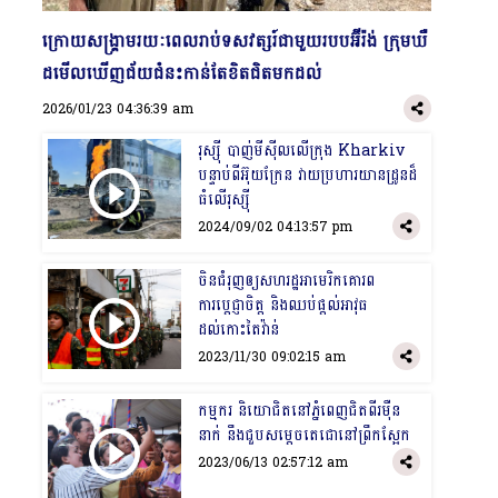
​ក្រោយសង្រ្គាមរយៈពេលរាប់ទសវត្សរ៍ជាមួយរបបអ៊ីរ៉ង់ ក្រុមឃឺ
ដមើលឃើញជ័យជំនះកាន់តែខិតជិតមកដល់
2026/01/23 04:36:39 am
រុស្ស៊ី បាញ់មីស៊ីលលើក្រុង Kharkiv
បន្ទាប់ពីអ៊ុយក្រែន វាយប្រហារយានដ្រូនដ៏
ធំលើរុស្ស៊ី
2024/09/02 04:13:57 pm
ចិនជំរុញឲ្យសហរដ្ឋអាមេរិកគោរព
ការប្តេជ្ញាចិត្ត និងឈប់ផ្ដល់អាវុធ
ដល់កោះតៃវ៉ាន់
2023/11/30 09:02:15 am
កម្មករ និយោជិតនៅភ្នំពេញជិតពីរម៉ឺន
នាក់ នឹងជួបសម្ដេចតេជោនៅព្រឹកស្អែក
2023/06/13 02:57:12 am