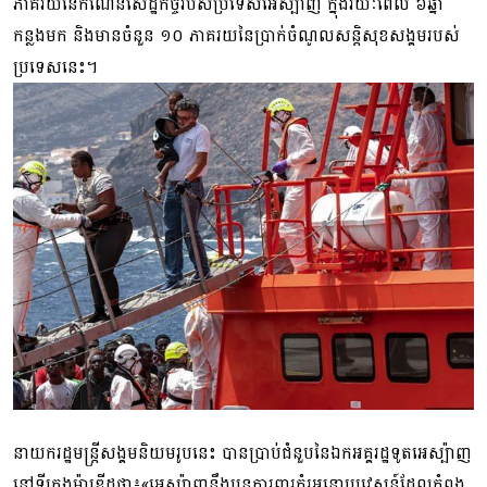
ភាគរយនៃកំណើនសេដ្ឋកិច្ចរបស់ប្រទេសអេស្ប៉ាញ ក្នុងរយៈពេល ៦ឆ្នាំ
កន្លងមក និងមានចំនួន ១០ ភាគរយនៃប្រាក់ចំណូលសន្តិសុខសង្គមរបស់
ប្រទេសនេះ។
នាយករដ្ឋមន្ត្រីសង្គមនិយមរូបនេះ បានប្រាប់ជំនួបនៃឯកអគ្គរដ្ឋទូតអេស្ប៉ាញ
នៅទីក្រុងម៉ាឌ្រីដថា៖«អេស្ប៉ាញនឹងបន្តការពារគំរូអន្តោប្រវេសន៍ដែលកំពុង