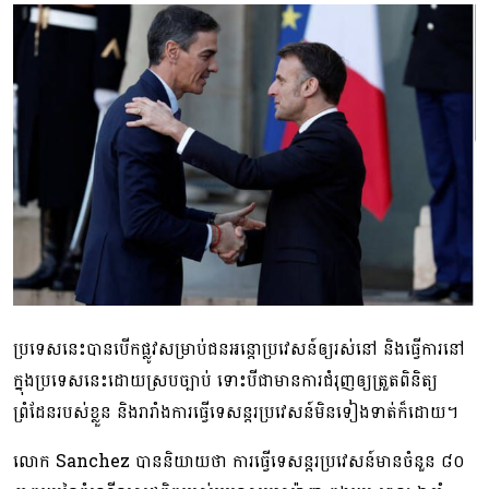
ប្រទេសនេះបានបើកផ្លូវសម្រាប់ជនអន្តោប្រវេសន៍ឲ្យរស់នៅ និងធ្វើការនៅ
ក្នុងប្រទេសនេះដោយស្របច្បាប់ ទោះបីជាមានការជំរុញឲ្យត្រួតពិនិត្យ
ព្រំដែនរបស់ខ្លួន និងរារាំងការធ្វើទេសន្តរប្រវេសន៍មិនទៀងទាត់ក៏ដោយ។
លោក Sanchez បាននិយាយថា ការធ្វើទេសន្តរប្រវេសន៍មានចំនួន ៨០