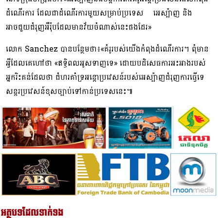
ដំណើរការ ដែលជាដំណើរការមួយសម្រាប់ប្រទេស អេស្ប៉ាញ និង
អាចជួយជំរុញអឺរ៉ុបដែលមានវ័យចំណាស់នេះផងដែរ»
លោក Sanchez បានបន្ថែមថា៖«គំរូរបស់យើងកំពុងដំណើរការ។ ពុំមាន
អ្វីដែលគេហៅថា «ឥទ្ធិពលអូសទាញទេ» ដោយបដិសេធការអះអាងរបស់
អ្នករិះគន់ដែលថា ជំហរគាំទ្រអន្តោប្រវេសន៍របស់អេស្ប៉ាញជំរុញការធ្វើទេ
សន្តរប្រវេសន៍ខុសច្បាប់ទៅកាន់ប្រទេសនេះ៕
អត្ថបទដែលទាក់ទង