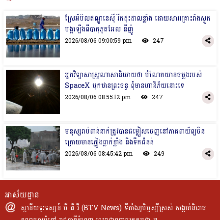
ស្រែអំបិលឥណ្ឌូនេស៊ី រីកដុះដាលខ្លាំង ដោយសារគ្រោះរាំងស្ងួត
បង្កឡើងពីបាតុភូតអែល នីញ៉ូ
2026/08/06 09:00:59 pm
247
អ្នកវិទ្យាសាស្រ្តណាសានិយាយថា បំណែកយានចម្លងរបស់
SpaceX បុកឋានព្រះចន្ទ ពុំមានហានិភ័យនោះទេ
2026/08/06 08:55:12 pm
247
មនុស្សរាប់ពាន់នាក់ត្រូវបានជម្លៀសចេញនៅភាគពាយ័ព្យចិន
ក្រោយ​មានភ្លៀងធ្លាក់ខ្លាំង និងទឹកជំនន់
2026/08/06 08:45:42 pm
249
អាស័យដ្ឋាន
ស្ថានីយទូរទស្សន៍ បី ធី វី (BTV News) ទីតាំងភូមិឬស្សីស្រស់ សង្កាត់និរោធ