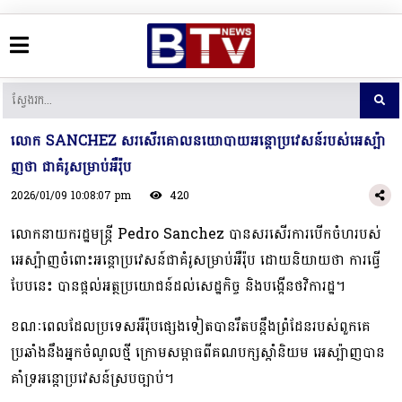
លោក SANCHEZ សរសើរគោលនយោបាយអន្តោប្រវេសន៍របស់អេស្ប៉ា
ញថា ជាគំរូសម្រាប់អឺរ៉ុប
2026/01/09 10:08:07 pm
420
លោកនាយករដ្ឋមន្ត្រី Pedro Sanchez បានសរសើរការបើកចំហរបស់
អេស្ប៉ាញចំពោះអន្តោប្រវេសន៍ជាគំរូសម្រាប់អឺរ៉ុប ដោយនិយាយថា ការធ្វើ
បែបនេះ បានផ្តល់អត្ថប្រយោជន៍ដល់សេដ្ឋកិច្ច និងបង្កើនថវិការដ្ឋ។
ខណៈពេលដែលប្រទេសអឺរ៉ុបផ្សេងទៀតបានរឹតបន្តឹងព្រំដែនរបស់ពួកគេ
ប្រឆាំងនឹងអ្នកចំណូលថ្មី ក្រោមសម្ពាធពីគណបក្សស្តាំនិយម អេស្ប៉ាញបាន
គាំទ្រអន្តោប្រវេសន៍ស្របច្បាប់។