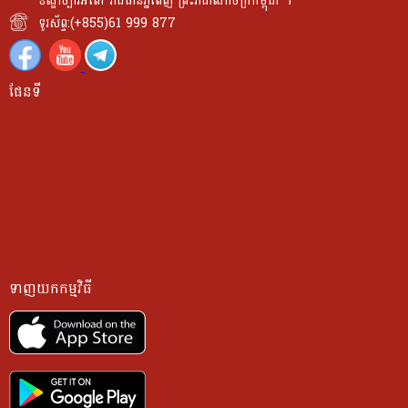
ខណ្ឌច្បារអំពៅ រាជធានីភ្នំពេញ ព្រះរាជាណាចក្រកម្ពុជា ។
ទូរស័ព្ទ:(+855)61 999 877
ផែនទី
ទាញយកកម្មវិធី