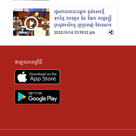
រដ្ឋសភាបានបោះឆ្នោត ផ្តល់សេចក្តី
ទុកចិត្ត ឯកឧត្តម ឌិត ទីណា ជារដ្ឋមន្រ្តី
ក្រសួងកសិកម្ម រុក្ខាប្រមាញ់ និងនេសាទ
2022/10/14 03:38:02 pm
ទាញយកកម្មវិធី