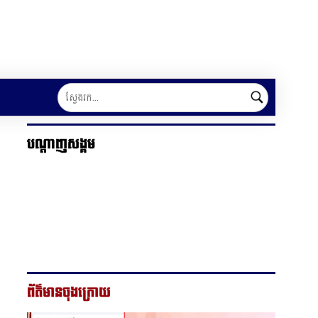
បណ្ដាញសង្គម
ព័ត៌មានចុងក្រោយ