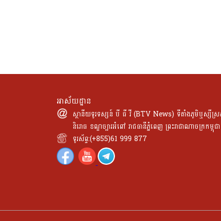
អាស័យដ្ឋាន
ស្ថានីយទូរទស្សន៍ បី ធី វី (BTV News) ទីតាំងភូមិឬស្សីស្រស
និរោធ ខណ្ឌច្បារអំពៅ រាជធានីភ្នំពេញ ព្រះរាជាណាចក្រកម្ពុជ
ទូរស័ព្ទ:(+855)61 999 877