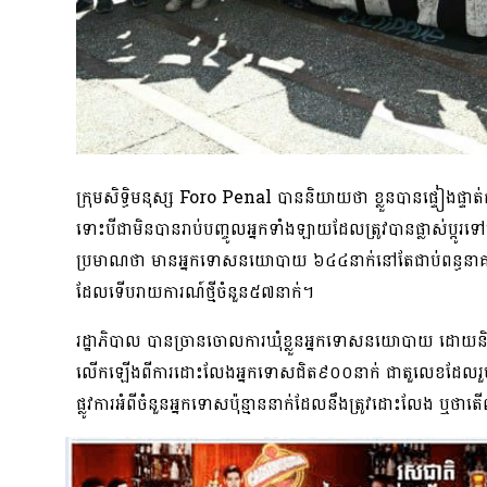
ក្រុមសិទ្ធិមនុស្ស Foro Penal បាននិយាយថា ខ្លួនបានផ្ទៀងផ
ទោះបីជាមិនបានរាប់បញ្ចូលអ្នកទាំងឡាយដែលត្រូវបានផ្លាស់ប្តូរទៅឃ
ប្រមាណថា មានអ្នកទោសនយោបាយ ៦៤៤នាក់នៅតែជាប់ពន្ធនាគារ 
ដែលទើបរាយការណ៍ថ្មីចំនួន៥៧នាក់។
រដ្ឋាភិបាល បានច្រានចោលការឃុំខ្លួនអ្នកទោសនយោបាយ ដោយនិយាយថ
លើកឡើងពីការដោះលែងអ្នកទោសជិត៩០០នាក់ ជាតួលេខដែលរួមបញ្ចូ
ផ្លូវការអំពីចំនួនអ្នកទោសប៉ុន្មាននាក់ដែលនឹងត្រូវដោះលែង 