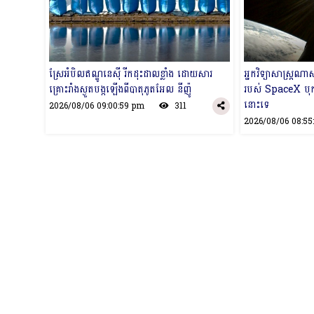
ស្រែអំបិលឥណ្ឌូនេស៊ី រីកដុះដាលខ្លាំង ដោយសារ
អ្នកវិទ្យាសាស្រ្
គ្រោះរាំងស្ងួតបង្កឡើងពីបាតុភូតអែល នីញ៉ូ
របស់ SpaceX បុកឋ
នោះទេ
2026/08/06 09:00:59 pm
311
2026/08/06 08: