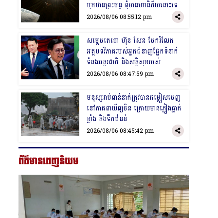
បុកឋានព្រះចន្ទ ពុំមានហានិភ័យនោះទេ
2026/08/06 08:55:12 pm
​សម្តេចតេជោ ហ៊ុន សែន ចែករំលែក
អត្ថបទវិភាគរបស់អ្នកជំនាញផ្នែកទំនាក់
ទំនងអន្តរជាតិ និងសន្តិសុខរបស់
ប្រទេសថៃ ដែលមានចំណងជើង​ថា «ស្វា
2026/08/06 08:47:59 pm
ដោះសំណាញ់!»
​មនុស្សរាប់ពាន់នាក់ត្រូវបានជម្លៀសចេញ
នៅភាគពាយ័ព្យចិន ក្រោយ​មានភ្លៀងធ្លាក់
ខ្លាំង និងទឹកជំនន់
2026/08/06 08:45:42 pm
ព័ត៌មានពេញនិយម