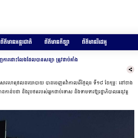
ព័ត៌មានអន្តរជាតិ
ព័ត៌មានកីឡា
ព័ត៌មានវីដេអូ
ញការដោះលែងដែលបានសន្យា ត្រូវជាប់គាំង
ោយសារហេតុផលនយោបាយ បានចេញតវ៉ាកាលពីថ្ងៃពុធ ទី១៨ ខែកុម្ភៈ នៅខាង
ានកាន់បដា និងរូបថតរបស់អ្នកជាប់ទោស និងទាមទារឱ្យរដ្ឋាភិបាលអនុវត្ត