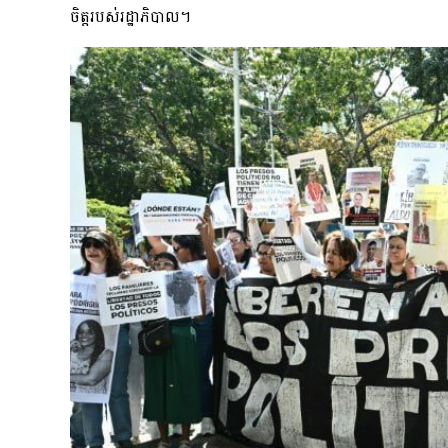
ចិត្តរបស់រដ្ឋាភិបាល។