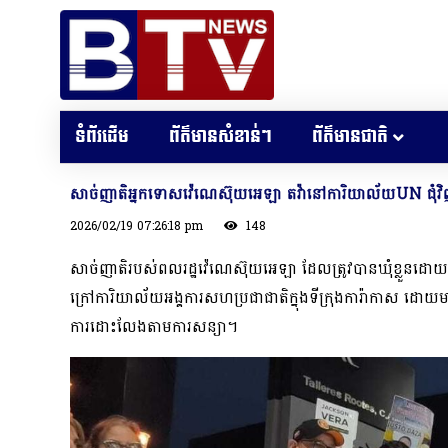
ទំព័រដើម
ព័ត៌មានសំខាន់ៗ
ព័ត៌មានជាតិ
សាច់ញាតិអ្នកទោសវ៉េណេស៊ុយអេឡា តវ៉ានៅការិយាល័យUN ជុំវិ
2026/02/19 07:26:18 pm
148
សាច់ញាតិរបស់ពលរដ្ឋវ៉េណេស៊ុយអេឡា ដែលត្រូវបានឃុំខ្លួនដ
ក្រៅការិយាល័យអង្គការសហប្រជាជាតិក្នុងទីក្រុងការ៉ាកាស ដោយម
ការដោះលែងតាមការសន្យា។