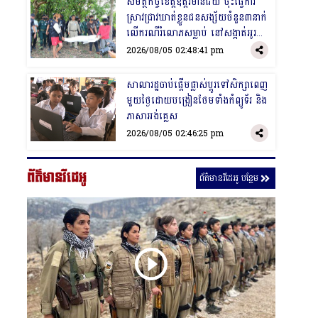
​សមត្ថកិច្ចខេត្តឧត្តរមានជ័យ ចុះធ្វើការ
ស្រាវជ្រាវឃាត់ខ្លួនជនសង្ស័យចំនួន៣នាក់​
លើ​ករណី​រំលោភ​សម្លាប់ នៅសង្កាត់អូរ
ស្មាច់
2026/08/05 02:48:41 pm
​សាលារដ្ឋចាប់ផ្ដើមផ្លាស់ប្ដូរទៅសិក្សាពេញ
មួយថ្ងៃដោយបង្រៀនថែមទាំងកំព្យូទ័រ និង
ភាសាអង់គ្លេស
2026/08/05 02:46:25 pm
ព័ត៌មានវីដេអូ
ព័ត៌មានវីដេអូ បន្ថែម