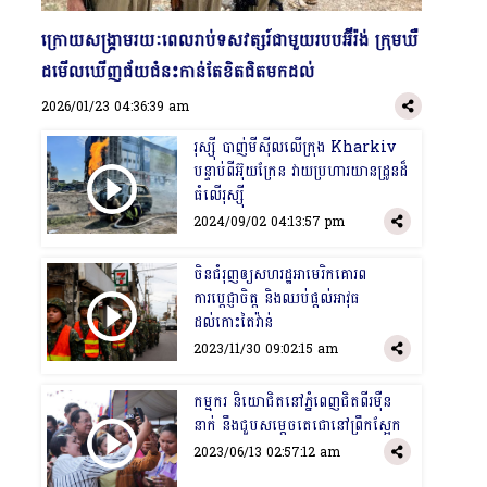
​ក្រោយសង្រ្គាមរយៈពេលរាប់ទសវត្សរ៍ជាមួយរបបអ៊ីរ៉ង់ ក្រុមឃឺ
ដមើលឃើញជ័យជំនះកាន់តែខិតជិតមកដល់
2026/01/23 04:36:39 am
រុស្ស៊ី បាញ់មីស៊ីលលើក្រុង Kharkiv
បន្ទាប់ពីអ៊ុយក្រែន វាយប្រហារយានដ្រូនដ៏
ធំលើរុស្ស៊ី
2024/09/02 04:13:57 pm
ចិនជំរុញឲ្យសហរដ្ឋអាមេរិកគោរព
ការប្តេជ្ញាចិត្ត និងឈប់ផ្ដល់អាវុធ
ដល់កោះតៃវ៉ាន់
2023/11/30 09:02:15 am
កម្មករ និយោជិតនៅភ្នំពេញជិតពីរម៉ឺន
នាក់ នឹងជួបសម្ដេចតេជោនៅព្រឹកស្អែក
2023/06/13 02:57:12 am