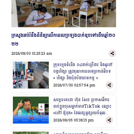
​ក្រសួងអប់រំនឹងពិនិត្យលើកពេលប្រឡងបាក់ឌុបទៅដើមឆ្នាំ២០
២២
2026/08/03 01:25:23 am
​ក្រុមក្មេងទំនើង ០៤នាក់ប្រើដាវ និងពូថៅ
បង្កហិង្សា ត្រូវតុលាការចោទប្រកាន់ពីបទ
« ហិង្សា និងប៉ុនប៉ងឃាតកម្ម »
2026/07/30 02:57:54 pm
​សម្ដេចតេជោ ហ៊ុន សែន​ ប្រកាសពីការ
ចាប់ខ្លួនបុរសម្នាក់មានTikTok ឈ្មោះ
«ហ៊ៅ អ៊ូខុង» ដែលផ្សព្វផ្សាយបំពុល
ព័ត៌មាន
2026/08/05 05:38:15 pm