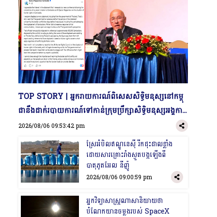
​TOP STORY | អ្នករាយការណ៍ពិសេសសិទ្ធិមនុស្សនៅកម្ពុ
ជានឹងដាក់របាយការណ៍ទៅកាន់ក្រុមប្រឹក្សាសិទ្ធិមនុស្សអង្គការ
សហប្រជាជាតិស្តីពីស្ថានភាពសិទ្ធិមនុស្សនៅកម្ពុជានៅខែក្រោ
2026/08/06 09:53:42 pm
យ
​ស្រែអំបិលឥណ្ឌូនេស៊ី រីកដុះដាលខ្លាំង
ដោយសារគ្រោះរាំងស្ងួតបង្កឡើងពី
បាតុភូតអែល នីញ៉ូ
2026/08/06 09:00:59 pm
​អ្នកវិទ្យាសាស្រ្តណាសានិយាយថា
បំណែកយានចម្លងរបស់ SpaceX