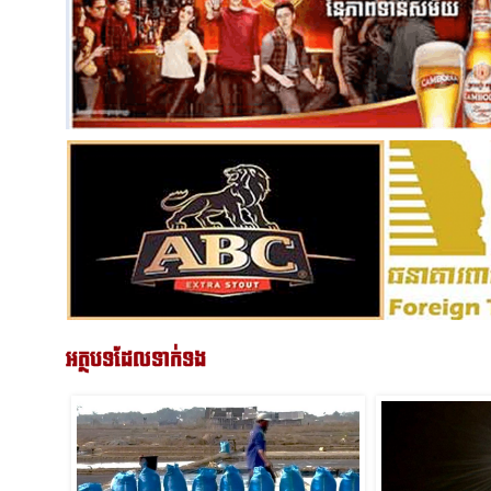
អត្ថបទដែលទាក់ទង